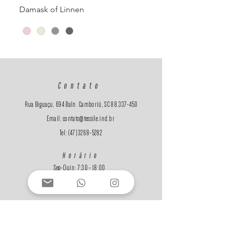
Damask of Linnen
Contato
Rua Biguaçu, 694 Baln. Camboriú, SC
88.337-450
Email:
contato@tessile.ind.br
Tel:
(47) 3268-5282
Horário
Seg-Quin: 7:30 - 18:00
Sex
: 7:30 - 17:00