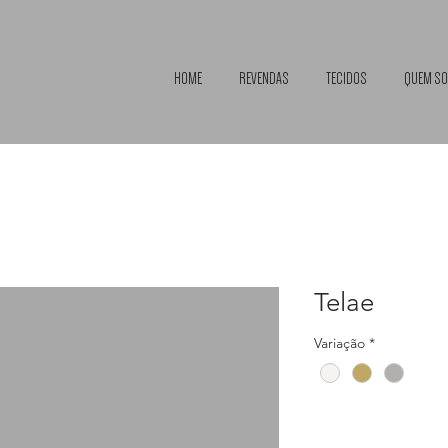
HOME
REVENDAS
TECIDOS
QUEM S
Telae
Variação
*