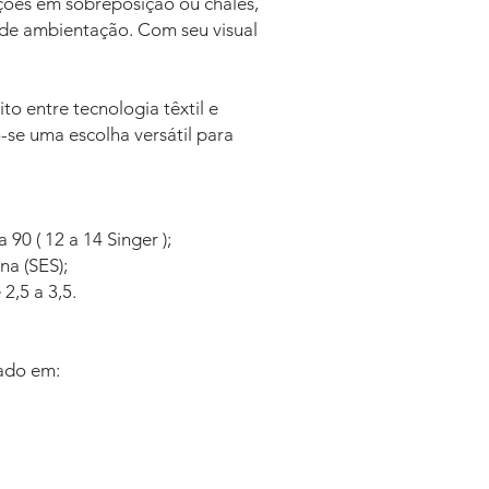
ações em sobreposição ou chales,
s de ambientação. Com seu visual
ito entre tecnologia têxtil e
-se uma escolha versátil para
90 ( 12 a 14 Singer );
na (SES);
2,5 a 3,5.
cado em: